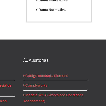
Rama Normativa
Auditorías
Código conducta Siemens
egal de
Complyworks
Modelo WCA (Workplace Conditions
gales
Assessment)