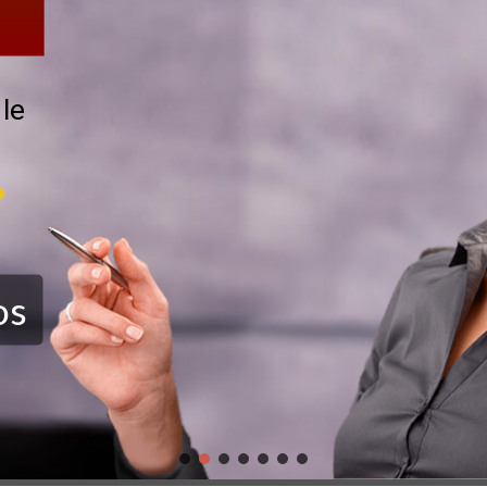
z
le
os