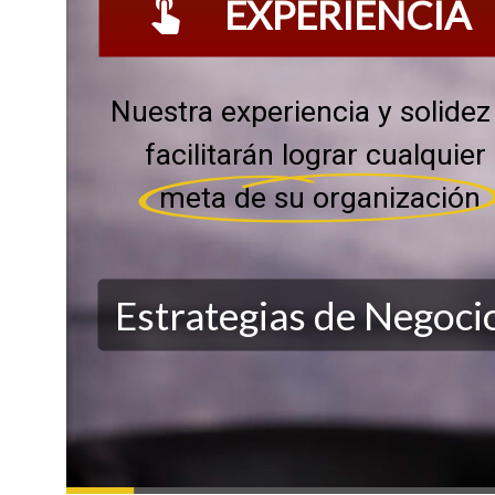
touch_app
EXPERIENCIA
Nuestra
experiencia
y
solide
facilitarán
lograr
cualquier
meta de su organización
Estrategias de Negoci