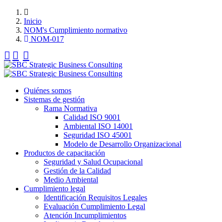
Inicio
NOM's Cumplimiento normativo
NOM-017
Quiénes somos
Sistemas de gestión
Rama Normativa
Calidad ISO 9001
Ambiental ISO 14001
Seguridad ISO 45001
Modelo de Desarrollo Organizacional
Productos de capacitación
Seguridad y Salud Ocupacional
Gestión de la Calidad
Medio Ambiental
Cumplimiento legal
Identificación Requisitos Legales
Evaluación Cumplimiento Legal
Atención Incumplimientos