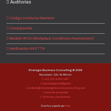
Auditorías
Código conducta Siemens
Complyworks
Modelo WCA (Workplace Conditions Assessment)
Verificación AVETTA
Strategic Business Consulting ®
2026
Naucalpan, Edo. de México.
+52 (55) 5435-1497
sbcstrategicmkt@gmail
contacto@sbcstrategicbusinessconsulting.com
Aviso de privacidad
Términos y condiciones
Diseño y soporte por
Ikita