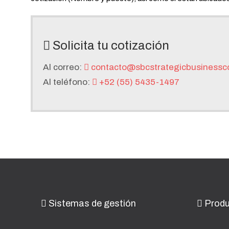
Solicita tu cotización
Al correo:
contacto@sbcstrategicbusinessc
Al teléfono:
+52 (55) 5435-1497
Sistemas de gestión
Produ