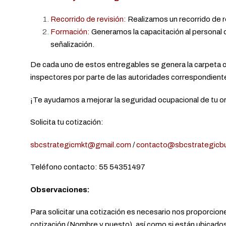
Recorrido de revisión:
Realizamos un recorrido de re
Formación:
Generamos la capacitación al personal d
señalización.
De cada uno de estos entregables se genera la carpeta co
inspectores por parte de las autoridades correspondient
¡Te ayudamos a mejorar la seguridad ocupacional de tu o
Solicita tu cotización:
sbcstrategicmkt@gmail.com
/
contacto@sbcstrategicbu
Teléfono contacto: 55 54351497
Observaciones:
Para solicitar una cotización es necesario nos proporcione
cotización (Nombre y puesto), así como si están ubicados 