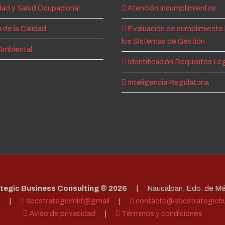
ad y Salud Ocupacional
Atención Incumplimientos
 de la Calidad
Evaluación de cumplimiento 
los Sistemas de Gestión
Ambiental
Identificación Requisitos Le
Inteligencia Regulatoria
tegic Business Consulting ®
2026
|
Naucalpan, Edo. de Mé
|
sbcstrategicmkt@gmail
|
contacto@sbcstrategicbu
Aviso de privacidad
|
Términos y condiciones