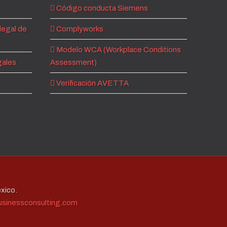
Código conducta Siemens
legal de
Complyworks
Modelo WCA (Workplace Conditions
gales
Assessment)
Verificación AVETTA
xico.
sinessconsulting.com