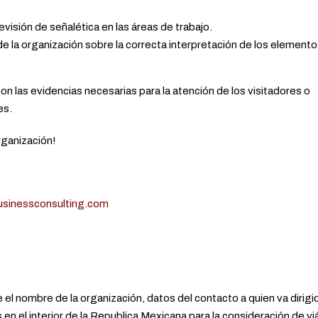
visión de señalética en las áreas de trabajo.
e la organización sobre la correcta interpretación de los element
n las evidencias necesarias para la atención de los visitadores o
es.
rganización!
sinessconsulting.com
 el nombre de la organización, datos del contacto a quien va dirigid
en el interior de la Republica Mexicana para la consideración de vi