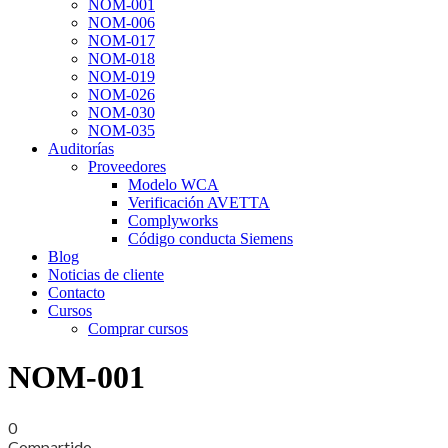
NOM-001
NOM-006
NOM-017
NOM-018
NOM-019
NOM-026
NOM-030
NOM-035
Auditorías
Proveedores
Modelo WCA
Verificación AVETTA
Complyworks
Código conducta Siemens
Blog
Noticias de cliente
Contacto
Cursos
Comprar cursos
NOM-001
0
Compartido