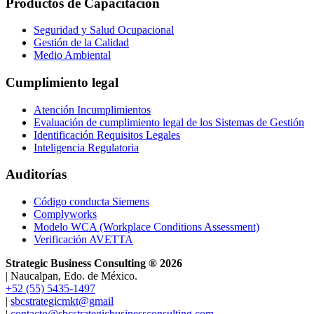
Productos de Capacitación
Seguridad y Salud Ocupacional
Gestión de la Calidad
Medio Ambiental
Cumplimiento legal
Atención Incumplimientos
Evaluación de cumplimiento legal de los Sistemas de Gestión
Identificación Requisitos Legales
Inteligencia Regulatoria
Auditorías
Código conducta Siemens
Complyworks
Modelo WCA (Workplace Conditions Assessment)
Verificación AVETTA
Strategic Business Consulting ®
2026
|
Naucalpan, Edo. de México.
+52 (55) 5435-1497
|
sbcstrategicmkt@gmail
|
contacto@sbcstrategicbusinessconsulting.com