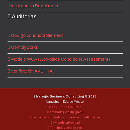
Inteligencia Regulatoria
Auditorías
Código conducta Siemens
Complyworks
Modelo WCA (Workplace Conditions Assessment)
Verificación AVETTA
Strategic Business Consulting ®
2026
Naucalpan, Edo. de México.
+52 (55) 5435-1497
sbcstrategicmkt@gmail
contacto@sbcstrategicbusinessconsulting.com
Aviso de privacidad
Términos y condiciones