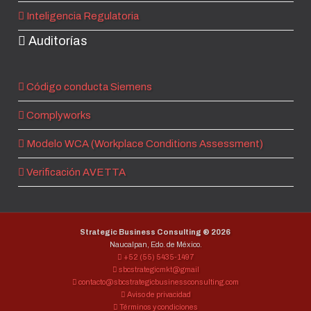
Inteligencia Regulatoria
Auditorías
Código conducta Siemens
Complyworks
Modelo WCA (Workplace Conditions Assessment)
Verificación AVETTA
Strategic Business Consulting ®
2026
Naucalpan, Edo. de México.
+52 (55) 5435-1497
sbcstrategicmkt@gmail
contacto@sbcstrategicbusinessconsulting.com
Aviso de privacidad
Términos y condiciones