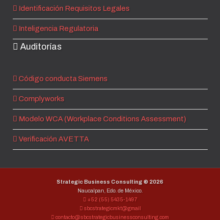
Identificación Requisitos Legales
Inteligencia Regulatoria
Auditorías
Código conducta Siemens
Complyworks
Modelo WCA (Workplace Conditions Assessment)
Verificación AVETTA
Strategic Business Consulting ®
2026
Naucalpan, Edo. de México.
+52 (55) 5435-1497
sbcstrategicmkt@gmail
contacto@sbcstrategicbusinessconsulting.com