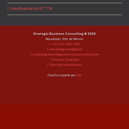
Verificación AVETTA
Strategic Business Consulting ®
2026
Naucalpan, Edo. de México.
+52 (55) 5435-1497
sbcstrategicmkt@gmail
contacto@sbcstrategicbusinessconsulting.com
Aviso de privacidad
Términos y condiciones
Diseño y soporte por
Ikita