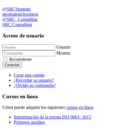
@SBCStrategic
sbcstrategicbusiness
@SBC_Consulting
SBC Consulting
Acceso de usuario
Usuario
Mostrar
Recuérdeme
Conectar
Crear una cuenta
¿Recordar su usuario?
¿Olvidó su contraseña?
Cursos en línea
Usted puede adquirir los siguientes
cursos en línea
:
Interpretación de la norma ISO 9001: 2015
Primeros auxilios