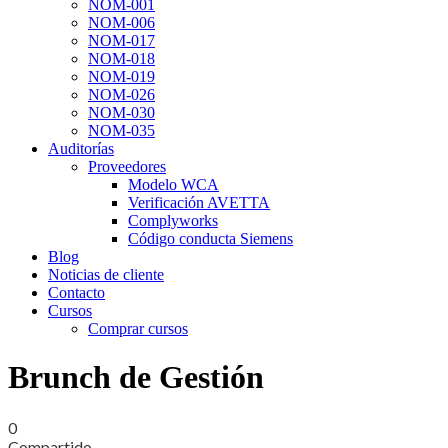
NOM-001
NOM-006
NOM-017
NOM-018
NOM-019
NOM-026
NOM-030
NOM-035
Auditorías
Proveedores
Modelo WCA
Verificación AVETTA
Complyworks
Código conducta Siemens
Blog
Noticias de cliente
Contacto
Cursos
Comprar cursos
Brunch de Gestión
0
Compartido